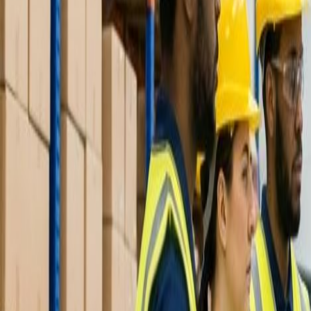
V.le Lungo Ticino Sforza, 56 - 27100 Pavia (PV)